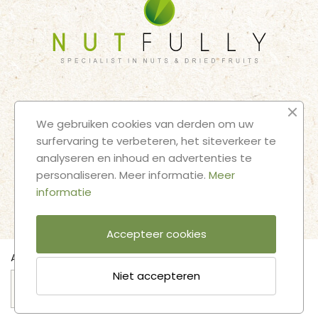
HOME
BULK SHOP
SNACK SHOP
OVER ONS
CONTACT
We gebruiken cookies van derden om uw
JURIDISCHE KENNISGEVINGEN
ALGEMENE VOORWAARDEN
surfervaring te verbeteren, het siteverkeer te
analyseren en inhoud en advertenties te
VOLG ONZE AVONTUREN
personaliseren. Meer informatie.
Meer
informatie
Accepteer cookies
Aantal
Niet accepteren
In winkelwagen
2025 © Nutfully |
Designed and developed by