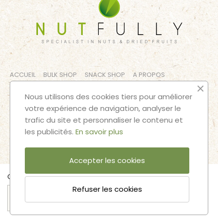
ACCUEIL
BULK SHOP
SNACK SHOP
A PROPOS
CONTACT
MENTIONS LÉGALES
TERMES ET CONDITIONS
Nous utilisons des cookies tiers pour améliorer
votre expérience de navigation, analyser le
SUIVEZ NOS AVENTURES
trafic du site et personnaliser le contenu et
les publicités.
En savoir plus
Accepter les cookies
Quantité
Refuser les cookies
Ajouter au panier
2025 © Nutfully |
Designed and developed by