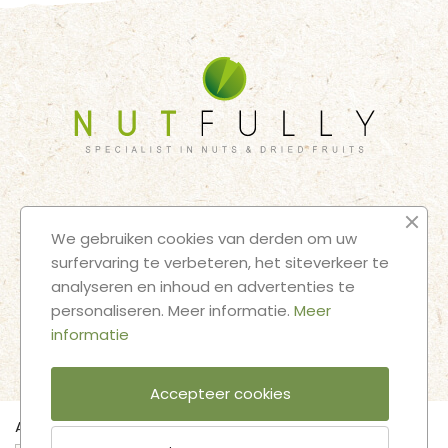
HOME
BULK SHOP
SNACK SHOP
OVER ONS
CONTACT
We gebruiken cookies van derden om uw
JURIDISCHE KENNISGEVINGEN
ALGEMENE VOORWAARDEN
surfervaring te verbeteren, het siteverkeer te
analyseren en inhoud en advertenties te
VOLG ONZE AVONTUREN
personaliseren. Meer informatie.
Meer
informatie
Accepteer cookies
Aantal