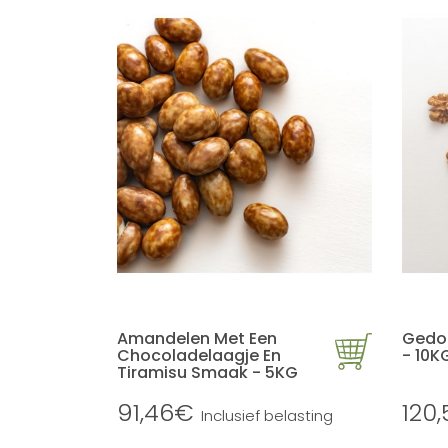
Amandelen Met Een
Gedo
Chocoladelaagje En
- 10K
Tiramisu Smaak - 5KG
91,46€
120
Inclusief belasting