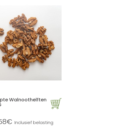
pte Walnoothelften
G
,58€
Inclusief belasting