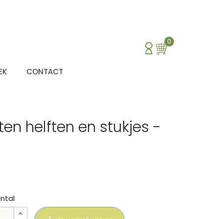
0
EK
CONTACT
n helften en stukjes -
ntal