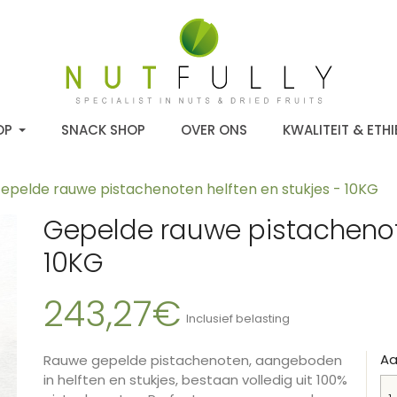
OP
SNACK SHOP
OVER ONS
KWALITEIT & ETHI
epelde rauwe pistachenoten helften en stukjes - 10KG
Gepelde rauwe pistachenote
10KG
243,27€
Inclusief belasting
Aa
Rauwe gepelde pistachenoten, aangeboden
in helften en stukjes, bestaan volledig uit 100%