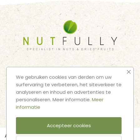
HOME
BULK SHOP
SNACK SHOP
OVER ONS
CONTACT
We gebruiken cookies van derden om uw
JURIDISCHE KENNISGEVINGEN
ALGEMENE VOORWAARDEN
surfervaring te verbeteren, het siteverkeer te
analyseren en inhoud en advertenties te
VOLG ONZE AVONTUREN
personaliseren. Meer informatie.
Meer
informatie
Accepteer cookies
Aantal